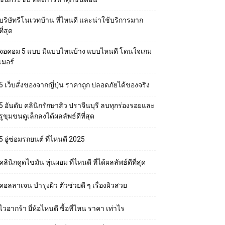
บริษัทรีโนเวทบ้าน ที่ไหนดี และน่าใช้บริการมาก
ที่สุด
จอคอม 5 แบบ มีแบบไหนบ้าง แบบไหนดี โดนใจเกม
เมอร์
5 เว็บสั่งของจากญี่ปุ่น ราคาถูก ปลอดภัยได้ของจริง
5 อันดับ คลินิกรักษาสิว ปราจีนบุรี ลบทุกร่องรอยและ
รูขุมขนดูเล็กลงได้ผลลัพธ์ดีที่สุด
5 อู่ซ่อมรถยนต์ ที่ไหนดี 2025
คลินิกดูดไขมัน หุ่นผอม ที่ไหนดี ที่ได้ผลลัพธ์ดีที่สุด
คอลลาเจน บำรุงผิว ตัวช่วยดี ๆ เรื่องผิวสวย
ไวอากร้า ยี่ห้อไหนดี ซื้อที่ไหน ราคา เท่าไร