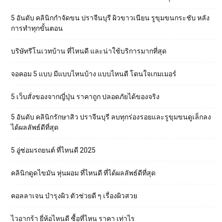
5 อันดับ คลินิกกำจัดขน ปราจีนบุรี ผิวขาวเนียน รูขุมขนกระชับ หลัง
การทำทุกขั้นตอน
บริษัทรีโนเวทบ้าน ที่ไหนดี และน่าใช้บริการมากที่สุด
จอคอม 5 แบบ มีแบบไหนบ้าง แบบไหนดี โดนใจเกมเมอร์
5 เว็บสั่งของจากญี่ปุ่น ราคาถูก ปลอดภัยได้ของจริง
5 อันดับ คลินิกรักษาสิว ปราจีนบุรี ลบทุกร่องรอยและรูขุมขนดูเล็กลง
ได้ผลลัพธ์ดีที่สุด
5 อู่ซ่อมรถยนต์ ที่ไหนดี 2025
คลินิกดูดไขมัน หุ่นผอม ที่ไหนดี ที่ได้ผลลัพธ์ดีที่สุด
คอลลาเจน บำรุงผิว ตัวช่วยดี ๆ เรื่องผิวสวย
ไวอากร้า ยี่ห้อไหนดี ซื้อที่ไหน ราคา เท่าไร