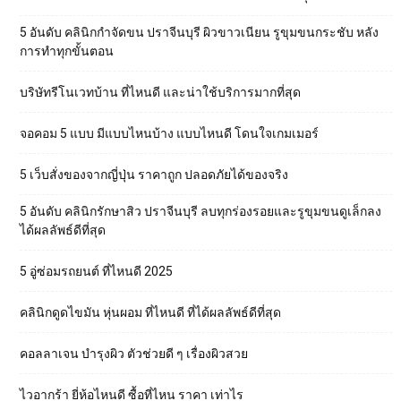
5 อันดับ คลินิกกำจัดขน ปราจีนบุรี ผิวขาวเนียน รูขุมขนกระชับ หลัง
การทำทุกขั้นตอน
บริษัทรีโนเวทบ้าน ที่ไหนดี และน่าใช้บริการมากที่สุด
จอคอม 5 แบบ มีแบบไหนบ้าง แบบไหนดี โดนใจเกมเมอร์
5 เว็บสั่งของจากญี่ปุ่น ราคาถูก ปลอดภัยได้ของจริง
5 อันดับ คลินิกรักษาสิว ปราจีนบุรี ลบทุกร่องรอยและรูขุมขนดูเล็กลง
ได้ผลลัพธ์ดีที่สุด
5 อู่ซ่อมรถยนต์ ที่ไหนดี 2025
คลินิกดูดไขมัน หุ่นผอม ที่ไหนดี ที่ได้ผลลัพธ์ดีที่สุด
คอลลาเจน บำรุงผิว ตัวช่วยดี ๆ เรื่องผิวสวย
ไวอากร้า ยี่ห้อไหนดี ซื้อที่ไหน ราคา เท่าไร