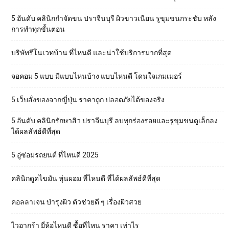
5 อันดับ คลินิกกำจัดขน ปราจีนบุรี ผิวขาวเนียน รูขุมขนกระชับ หลัง
การทำทุกขั้นตอน
บริษัทรีโนเวทบ้าน ที่ไหนดี และน่าใช้บริการมากที่สุด
จอคอม 5 แบบ มีแบบไหนบ้าง แบบไหนดี โดนใจเกมเมอร์
5 เว็บสั่งของจากญี่ปุ่น ราคาถูก ปลอดภัยได้ของจริง
5 อันดับ คลินิกรักษาสิว ปราจีนบุรี ลบทุกร่องรอยและรูขุมขนดูเล็กลง
ได้ผลลัพธ์ดีที่สุด
5 อู่ซ่อมรถยนต์ ที่ไหนดี 2025
คลินิกดูดไขมัน หุ่นผอม ที่ไหนดี ที่ได้ผลลัพธ์ดีที่สุด
คอลลาเจน บำรุงผิว ตัวช่วยดี ๆ เรื่องผิวสวย
ไวอากร้า ยี่ห้อไหนดี ซื้อที่ไหน ราคา เท่าไร