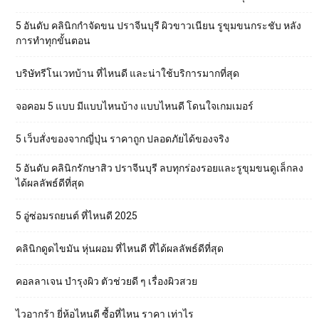
5 อันดับ คลินิกกำจัดขน ปราจีนบุรี ผิวขาวเนียน รูขุมขนกระชับ หลัง
การทำทุกขั้นตอน
บริษัทรีโนเวทบ้าน ที่ไหนดี และน่าใช้บริการมากที่สุด
จอคอม 5 แบบ มีแบบไหนบ้าง แบบไหนดี โดนใจเกมเมอร์
5 เว็บสั่งของจากญี่ปุ่น ราคาถูก ปลอดภัยได้ของจริง
5 อันดับ คลินิกรักษาสิว ปราจีนบุรี ลบทุกร่องรอยและรูขุมขนดูเล็กลง
ได้ผลลัพธ์ดีที่สุด
5 อู่ซ่อมรถยนต์ ที่ไหนดี 2025
คลินิกดูดไขมัน หุ่นผอม ที่ไหนดี ที่ได้ผลลัพธ์ดีที่สุด
คอลลาเจน บำรุงผิว ตัวช่วยดี ๆ เรื่องผิวสวย
ไวอากร้า ยี่ห้อไหนดี ซื้อที่ไหน ราคา เท่าไร