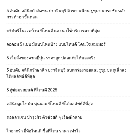
5 อันดับ คลินิกกำจัดขน ปราจีนบุรี ผิวขาวเนียน รูขุมขนกระชับ หลัง
การทำทุกขั้นตอน
บริษัทรีโนเวทบ้าน ที่ไหนดี และน่าใช้บริการมากที่สุด
จอคอม 5 แบบ มีแบบไหนบ้าง แบบไหนดี โดนใจเกมเมอร์
5 เว็บสั่งของจากญี่ปุ่น ราคาถูก ปลอดภัยได้ของจริง
5 อันดับ คลินิกรักษาสิว ปราจีนบุรี ลบทุกร่องรอยและรูขุมขนดูเล็กลง
ได้ผลลัพธ์ดีที่สุด
5 อู่ซ่อมรถยนต์ ที่ไหนดี 2025
คลินิกดูดไขมัน หุ่นผอม ที่ไหนดี ที่ได้ผลลัพธ์ดีที่สุด
คอลลาเจน บำรุงผิว ตัวช่วยดี ๆ เรื่องผิวสวย
ไวอากร้า ยี่ห้อไหนดี ซื้อที่ไหน ราคา เท่าไร