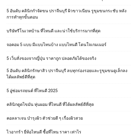
5 อันดับ คลินิกกำจัดขน ปราจีนบุรี ผิวขาวเนียน รูขุมขนกระชับ หลัง
การทำทุกขั้นตอน
บริษัทรีโนเวทบ้าน ที่ไหนดี และน่าใช้บริการมากที่สุด
จอคอม 5 แบบ มีแบบไหนบ้าง แบบไหนดี โดนใจเกมเมอร์
5 เว็บสั่งของจากญี่ปุ่น ราคาถูก ปลอดภัยได้ของจริง
5 อันดับ คลินิกรักษาสิว ปราจีนบุรี ลบทุกร่องรอยและรูขุมขนดูเล็กลง
ได้ผลลัพธ์ดีที่สุด
5 อู่ซ่อมรถยนต์ ที่ไหนดี 2025
คลินิกดูดไขมัน หุ่นผอม ที่ไหนดี ที่ได้ผลลัพธ์ดีที่สุด
คอลลาเจน บำรุงผิว ตัวช่วยดี ๆ เรื่องผิวสวย
ไวอากร้า ยี่ห้อไหนดี ซื้อที่ไหน ราคา เท่าไร