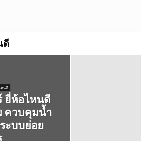
นดี
อไหนดี
 ยี่ห้อไหนดี
พ ควบคุมน้ำ
ลระบบย่อย
ร