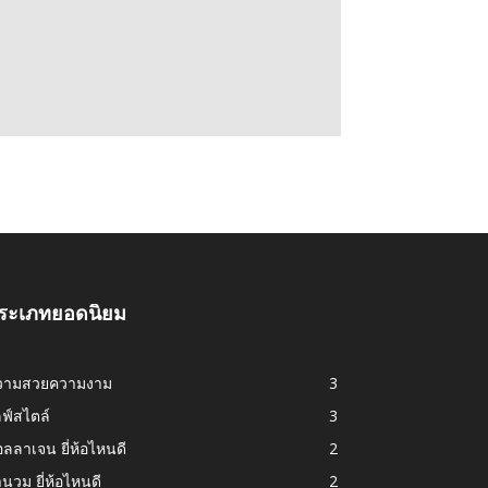
ระเภทยอดนิยม
วามสวยความงาม
3
ฟ์สไตล์
3
ลลาเจน ยี่ห้อไหนดี
2
านวม ยี่ห้อไหนดี
2