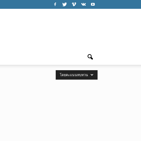
โดยคะแนนทบทวน