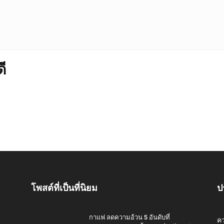
ี
โพสต์ที่เป็นที่นิยม
ป
กาแฟ ลดความอ้วน 5 อันดับที่
ค