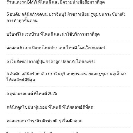
ร้านแต่งรถ BMW ที่ไหนดี และมีความน่าเชื่อถือมากที่สุด
5 อันดับ คลินิกกำจัดขน ปราจีนบุรี ผิวขาวเนียน รูขุมขนกระชับ หลัง
การทำทุกขั้นตอน
บริษัทรีโนเวทบ้าน ที่ไหนดี และน่าใช้บริการมากที่สุด
จอคอม 5 แบบ มีแบบไหนบ้าง แบบไหนดี โดนใจเกมเมอร์
5 เว็บสั่งของจากญี่ปุ่น ราคาถูก ปลอดภัยได้ของจริง
5 อันดับ คลินิกรักษาสิว ปราจีนบุรี ลบทุกร่องรอยและรูขุมขนดูเล็กลง
ได้ผลลัพธ์ดีที่สุด
5 อู่ซ่อมรถยนต์ ที่ไหนดี 2025
คลินิกดูดไขมัน หุ่นผอม ที่ไหนดี ที่ได้ผลลัพธ์ดีที่สุด
คอลลาเจน บำรุงผิว ตัวช่วยดี ๆ เรื่องผิวสวย