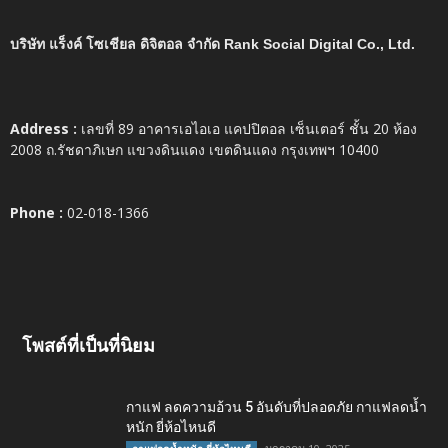
บริษัท แร็งค์ โซเชียล ดิจิตอล จำกัด Rank Social Digital Co., Ltd.
Address :
เลขที่ 89 อาคารเอไอเอ แคปปิตอล เซ็นเตอร์ ชั้น 20 ห้อง
2008 ถ.รัชดาภิเษก แขวงดินแดง เขตดินแดง กรุงเทพฯ 10400
Phone :
02-018-1366
โพสต์ที่เป็นที่นิยม
กาแฟ ลดความอ้วน 5 อันดับที่ปลอดภัย กาแฟลดน้ำ
หนัก ยี่ห้อไหนดี