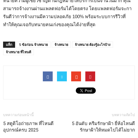
ทนายความผู้เชี่ยวชาญด้านกฎหมายให้บริการเป็นจำนวนมาก คุณ
สามารถจ้างงานผ่านแพลตฟอร์มได้โดยตรง โดยแพลตฟอร์มจะกา
รันตีว่าการจ้างงานมีความปลอดภัย 100% พร้อมระบบการรีวิวที่
ทำให้คุณเจอกับทนายคนเก่งของคุณได้ง่ายที่สุด
แท็ก
5 ข้อก่อน จ้างทนาย
จ้างทนาย
จ้างทนาย ต้องรู้อะไรบ้าง
จ้างทนาย ที่ไหนดี
บทความก่อนหน้านี้
บทความถัดไป
5 สตูดิโอถ่ายภาพ ที่ไหนดี
5 อันดับ ครีมรักษาฝ้า ยี่ห้อไหนดี
อุปกรณ์ครบ 2025
รักษาฝ้าให้หมดไปได้ไม่ยาก