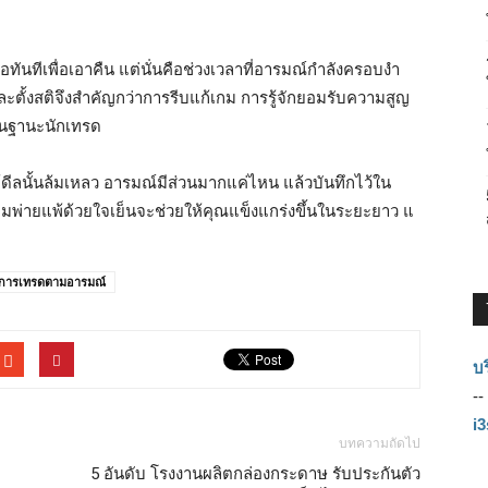
นทีเพื่อเอาคืน แต่นั่นคือช่วงเวลาที่อารมณ์กำลังครอบงำ
ตั้งสติจึงสำคัญกว่าการรีบแก้เกม การรู้จักยอมรับความสูญ
ในฐานะนักเทรด
ห้ดีลนั้นล้มเหลว อารมณ์มีส่วนมากแค่ไหน แล้วบันทึกไว้ใน
วามพ่ายแพ้ด้วยใจเย็นจะช่วยให้คุณแข็งแกร่งขึ้นในระยะยาว แ
ันการเทรดตามอารมณ์
บร
--
i
บทความถัดไป
5 อันดับ โรงงานผลิตกล่องกระดาษ รับประกันตัว