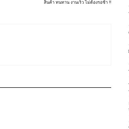
สินค้า ทนทาน งานเร็ว ไม่ต้องรอช้า !!