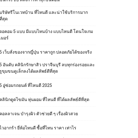
บริษัทรีโนเวทบ้าน ที่ไหนดี และน่าใช้บริการมาก
ที่สุด
จอคอม 5 แบบ มีแบบไหนบ้าง แบบไหนดี โดนใจเกม
เมอร์
5 เว็บสั่งของจากญี่ปุ่น ราคาถูก ปลอดภัยได้ของจริง
5 อันดับ คลินิกรักษาสิว ปราจีนบุรี ลบทุกร่องรอยและ
รูขุมขนดูเล็กลงได้ผลลัพธ์ดีที่สุด
5 อู่ซ่อมรถยนต์ ที่ไหนดี 2025
คลินิกดูดไขมัน หุ่นผอม ที่ไหนดี ที่ได้ผลลัพธ์ดีที่สุด
คอลลาเจน บำรุงผิว ตัวช่วยดี ๆ เรื่องผิวสวย
ไวอากร้า ยี่ห้อไหนดี ซื้อที่ไหน ราคา เท่าไร