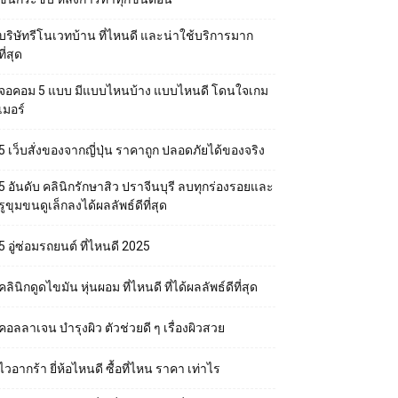
บริษัทรีโนเวทบ้าน ที่ไหนดี และน่าใช้บริการมาก
ที่สุด
จอคอม 5 แบบ มีแบบไหนบ้าง แบบไหนดี โดนใจเกม
เมอร์
5 เว็บสั่งของจากญี่ปุ่น ราคาถูก ปลอดภัยได้ของจริง
5 อันดับ คลินิกรักษาสิว ปราจีนบุรี ลบทุกร่องรอยและ
รูขุมขนดูเล็กลงได้ผลลัพธ์ดีที่สุด
5 อู่ซ่อมรถยนต์ ที่ไหนดี 2025
คลินิกดูดไขมัน หุ่นผอม ที่ไหนดี ที่ได้ผลลัพธ์ดีที่สุด
คอลลาเจน บำรุงผิว ตัวช่วยดี ๆ เรื่องผิวสวย
ไวอากร้า ยี่ห้อไหนดี ซื้อที่ไหน ราคา เท่าไร