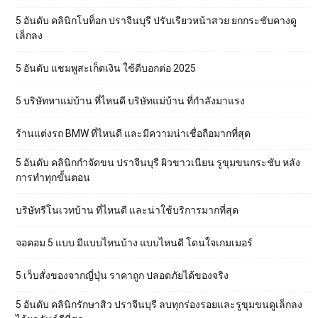
5 อันดับ คลินิกโบท็อก ปราจีนบุรี ปรับเรียวหน้าสวย ยกกระชับคางดู
เล็กลง
5 อันดับ แชมพูสะเก็ดเงิน ใช้ดีบอกต่อ 2025
5 บริษัทหาแม่บ้าน ที่ไหนดี บริษัทแม่บ้าน ที่กำลังมาแรง
ร้านแต่งรถ BMW ที่ไหนดี และมีความน่าเชื่อถือมากที่สุด
5 อันดับ คลินิกกำจัดขน ปราจีนบุรี ผิวขาวเนียน รูขุมขนกระชับ หลัง
การทำทุกขั้นตอน
บริษัทรีโนเวทบ้าน ที่ไหนดี และน่าใช้บริการมากที่สุด
จอคอม 5 แบบ มีแบบไหนบ้าง แบบไหนดี โดนใจเกมเมอร์
5 เว็บสั่งของจากญี่ปุ่น ราคาถูก ปลอดภัยได้ของจริง
5 อันดับ คลินิกรักษาสิว ปราจีนบุรี ลบทุกร่องรอยและรูขุมขนดูเล็กลง