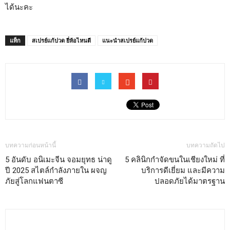
ได้นะคะ
แท็ก
สเปรย์แก้ปวด ยี่ห้อไหนดี
แนะนำสเปรย์แก้ปวด
บทความก่อนหน้านี้
บทความถัดไป
5 อันดับ อนิเมะจีน จอมยุทธ น่าดู
5 คลินิกกำจัดขนในเชียงใหม่ ที่
ปี 2025 สไตล์กำลังภายใน ผจญ
บริการดีเยี่ยม และมีความ
ภัยสู่โลกแฟนตาซี
ปลอดภัยได้มาตรฐาน