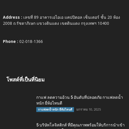
Address :
เลขที่ 89 อาคารเอไอเอ แคปปิตอล เซ็นเตอร์ ชั้น 20 ห้อง
2008 ถ.รัชดาภิเษก แขวงดินแดง เขตดินแดง กรุงเทพฯ 10400
Phone :
02-018-1366
โพสต์ที่เป็นที่นิยม
กาแฟ ลดความอ้วน 5 อันดับที่ปลอดภัย กาแฟลดน้ำ
หนัก ยี่ห้อไหนดี
มกราคม 10, 2025
กาแฟลดน้ำหนัก ยี่ห้อไหนดี
5 บริษัทโลจิสติกส์ ที่มีคุณภาพพร้อมให้บริการนำเข้า