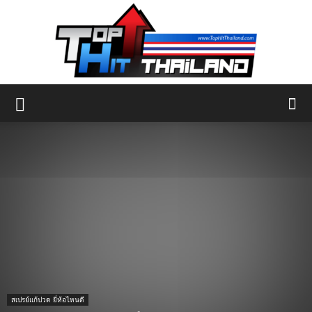
สเปรย์แก้ปวด ยี่ห้อไหนดี