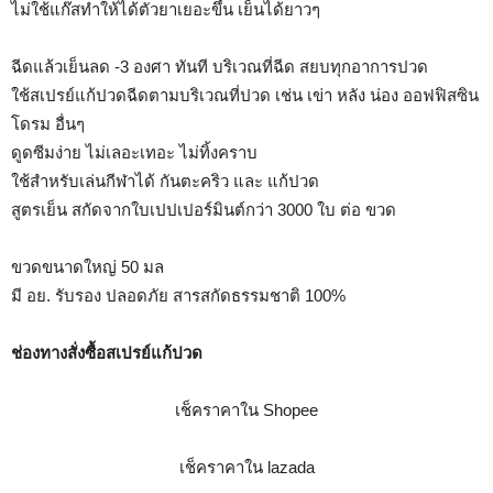
ไม่ใช้แก๊สทำให้ได้ตัวยาเยอะขึ้น เย็นได้ยาวๆ
ฉีดแล้วเย็นลด -3 องศา ทันที บริเวณที่ฉีด สยบทุกอาการปวด
ใช้สเปรย์แก้ปวดฉีดตามบริเวณที่ปวด เช่น เข่า หลัง น่อง ออฟฟิสซิน
โดรม อื่นๆ
ดูดซีมง่าย ไม่เลอะเทอะ ไม่ทิ้งคราบ
ใช้สำหรับเล่นกีฬาได้ กันตะคริว และ แก้ปวด
สูตรเย็น สกัดจากใบเปปเปอร์มินต์กว่า 3000 ใบ ต่อ ขวด
ขวดขนาดใหญ่ 50 มล
มี อย. รับรอง ปลอดภัย สารสกัดธรรมชาติ 100%
ช่องทางสั่งซื้อสเปรย์แก้ปวด
เช็คราคาใน Shopee
เช็คราคาใน lazada