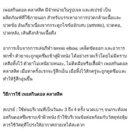
เพอสกินดอล คลาสสิค มีจำหน่ายในรูปเจล และสเปรย์ เป็น
ผลิตภัณฑ์ที่ใช้ภายนอก สำหรับบรรเทาอาการปวดกล้ามเนื้อและ
ปวดข้อ อันเกี่ยวเนื่องจากกระดูกไขข้ออักเสบ (arthritis), ปวดคอ,
ปวดหลัง, เส้นตึงกล้ามเนื้อตึง
อาการเจ็บจากการเล่นกีฬา tennis elbow, เคล็ดขัดยอก และอาการ
ฟกช้ำ ตัวยาจะถูกดูดซึมเข้าสู่ผิวหนัง ได้อย่างรวดเร็วโดยไม่มีคราบ
เหลือทิ้งไว้ ตัวยาไม่เหนียวเหนอะ, ไม่ติดมือหรือเสื้อผ้า เพอสกินดอล
คลาสสิค เมื่อทาครั้งแรกจะรู้สึกเย็น เมื่อทิ้งไว้สักครู่จะถูกดูดซึมและ
ทำให้รู้สึกอุ่นขึ้น
วิธีการใช้ เพอสกินดอล คลาสสิค
สเปรย์ : ใช้พ่นบริเวณที่เป็นวันละ 3 ถึง 4 ครั้ง นวดเบาๆ จนกระทั่งเพ
อสกินดอลซึมซาบเข้าผิวหนัง ถ้าใช้บริเวณข้อต่อพร้อมกับวัสดุห่อหุ้ม
ควรใช้วัสดุที่โปร่งให้อากาศถ่ายเทได้สะดวก