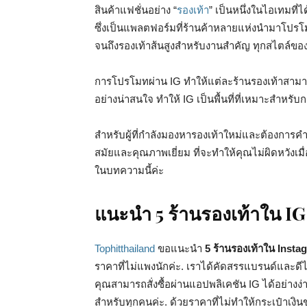
สินค้าแฟชั่นอย่าง “
รองเท้า
” เป็นหนึ่งในไอเทมที
ซึ่งเป็นแพลตฟอร์มที่ร้านค้าหลายแห่งนำมาโปรโ
จนถึงรองเท้าส้นสูงสำหรับงานสำคัญ ทุกสไตล์ของ
การโปรโมทผ่าน IG ทำให้แต่ละร้านรองเท้าสาม
อย่างน่าสนใจ ทำให้ IG เป็นพื้นที่ที่เหมาะสำ
สำหรับผู้ที่กำลังมองหารองเท้าใหม่และต้องก
สมัยและคุณภาพเยี่ยม ที่จะทำให้คุณไม่ผิดหวังเมื่อต
ในบทความนี้ค่ะ
แนะนำ 5 ร้านรองเท้าใน IG
Tophitthailand
ขอแนะนำ
5 ร้านรองเท้าใน Inst
ราคาที่ไม่แพงนักค่ะ. เราได้คัดสรรแบรนด์และดีไซ
คุณสามารถสั่งซื้อผ่านแอปพลิเคชัน IG ได้อย่างง
สำหรับทุกคนค่ะ. ด้วยราคาที่ไม่ทำให้กระเป๋าเง