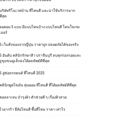
บริษัทรีโนเวทบ้าน ที่ไหนดี และน่าใช้บริการมาก
ที่สุด
จอคอม 5 แบบ มีแบบไหนบ้าง แบบไหนดี โดนใจเกม
เมอร์
5 เว็บสั่งของจากญี่ปุ่น ราคาถูก ปลอดภัยได้ของจริง
5 อันดับ คลินิกรักษาสิว ปราจีนบุรี ลบทุกร่องรอยและ
รูขุมขนดูเล็กลงได้ผลลัพธ์ดีที่สุด
5 อู่ซ่อมรถยนต์ ที่ไหนดี 2025
คลินิกดูดไขมัน หุ่นผอม ที่ไหนดี ที่ได้ผลลัพธ์ดีที่สุด
คอลลาเจน บำรุงผิว ตัวช่วยดี ๆ เรื่องผิวสวย
ไวอากร้า ยี่ห้อไหนดี ซื้อที่ไหน ราคา เท่าไร