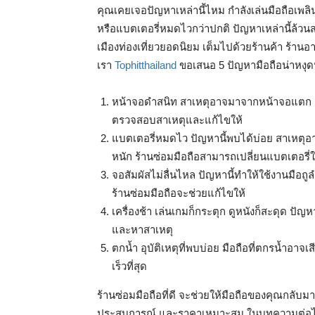
คุณเคยเจอปัญหาเหล่านี้ไหม กำลังเล่นมือถือเพล
หรือแบตเตอรี่หมดไวกว่าปกติ ปัญหาเหล่านี้ล้วนสร้
เมืองท่องเที่ยวยอดนิยม เต็มไปด้วยร้านค้า ร้า
เรา
Tophitthailand
ขอเสนอ 5 ปัญหามือถือน่าหงุดห
หน้าจอดำสนิท สาเหตุอาจมาจากหน้าจอแตก ฮาร
ตรวจสอบสาเหตุและแก้ไขให้
แบตเตอรี่หมดไว ปัญหานี้พบได้บ่อย สาเหตุอ
หนัก ร้านซ่อมมือถือสามารถเปลี่ยนแบตเตอรี่
จอสัมผัสไม่ลื่นไหล ปัญหานี้ทำให้ใช้งานมือ
ร้านซ่อมมือถือจะช่วยแก้ไขให้
เครื่องช้า เล่นเกมก็กระตุก ดูหนังก็สะดุด ปั
และหาสาเหตุ
ตกน้ำ อุบัติเหตุที่พบบ่อย มือถือที่ตกรน้ำอา
เร็วที่สุด
ร้านซ่อมมือถือที่ดี จะช่วยให้มือถือของคุณกลับมาใ
ประสบการณ์ และราคาเหมาะสม ในบทความต่อ