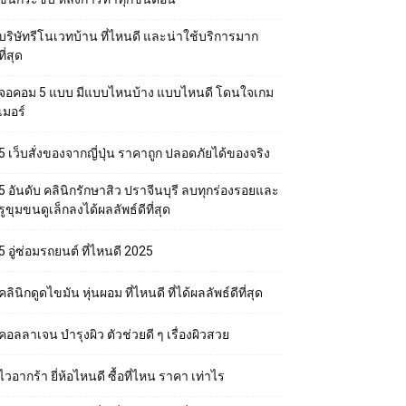
บริษัทรีโนเวทบ้าน ที่ไหนดี และน่าใช้บริการมาก
ที่สุด
จอคอม 5 แบบ มีแบบไหนบ้าง แบบไหนดี โดนใจเกม
เมอร์
5 เว็บสั่งของจากญี่ปุ่น ราคาถูก ปลอดภัยได้ของจริง
5 อันดับ คลินิกรักษาสิว ปราจีนบุรี ลบทุกร่องรอยและ
รูขุมขนดูเล็กลงได้ผลลัพธ์ดีที่สุด
5 อู่ซ่อมรถยนต์ ที่ไหนดี 2025
คลินิกดูดไขมัน หุ่นผอม ที่ไหนดี ที่ได้ผลลัพธ์ดีที่สุด
คอลลาเจน บำรุงผิว ตัวช่วยดี ๆ เรื่องผิวสวย
ไวอากร้า ยี่ห้อไหนดี ซื้อที่ไหน ราคา เท่าไร