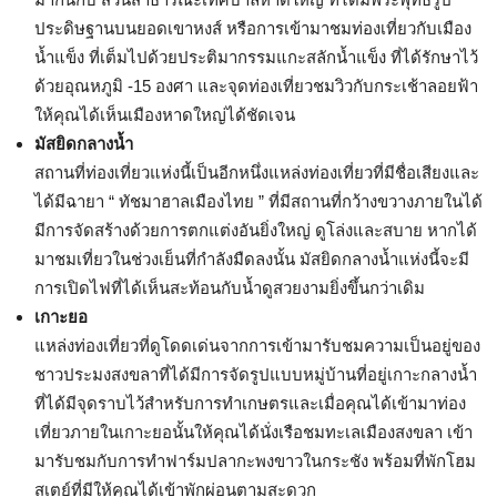
ประดิษฐานบนยอดเขาหงส์ หรือการเข้ามาชมท่องเที่ยวกับเมือง
น้ำแข็ง ที่เต็มไปด้วยประติมากรรมแกะสลักน้ำแข็ง ที่ได้รักษาไว้
ด้วยอุณหภูมิ -15 องศา และจุดท่องเที่ยวชมวิวกับกระเช้าลอยฟ้า
ให้คุณได้เห็นเมืองหาดใหญ่ได้ชัดเจน
มัสยิดกลางน้ำ
สถานที่ท่องเที่ยวแห่งนี้เป็นอีกหนึ่งแหล่งท่องเที่ยวที่มีชื่อเสียงและ
ได้มีฉายา “ ทัชมาฮาลเมืองไทย ” ที่มีสถานที่กว้างขวางภายในได้
มีการจัดสร้างด้วยการตกแต่งอันยิ่งใหญ่ ดูโล่งและสบาย หากได้
มาชมเที่ยวในช่วงเย็นที่กำลังมืดลงนั้น มัสยิดกลางน้ำแห่งนี้จะมี
การเปิดไฟที่ได้เห็นสะท้อนกับน้ำดูสวยงามยิ่งขึ้นกว่าเดิม
เกาะยอ
แหล่งท่องเที่ยวที่ดูโดดเด่นจากการเข้ามารับชมความเป็นอยู่ของ
ชาวประมงสงขลาที่ได้มีการจัดรูปแบบหมู่บ้านที่อยู่เกาะกลางน้ำ
ที่ได้มีจุดราบไว้สำหรับการทำเกษตรและเมื่อคุณได้เข้ามาท่อง
เที่ยวภายในเกาะยอนั้นให้คุณได้นั่งเรือชมทะเลเมืองสงขลา เข้า
มารับชมกับการทำฟาร์มปลากะพงขาวในกระชัง พร้อมที่พักโฮม
สเตย์ที่มีให้คุณได้เข้าพักผ่อนตามสะดวก