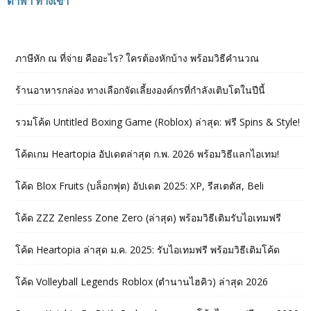
ดาฟา ทางเข้า
ภาษีหัก ณ ที่จ่าย คืออะไร? ใครต้องหักบ้าง พร้อมวิธีคำนวณ
ร้านอาหารกล่อง ทางเลือกจัดเลี้ยงองค์กรที่กำลังเติบโตในปีนี้
รวมโค้ด Untitled Boxing Game (Roblox) ล่าสุด: ฟรี Spins & Style!
โค้ดเกม Heartopia อัปเดตล่าสุด ก.พ. 2026 พร้อมวิธีแลกไอเทม!
โค้ด Blox Fruits (บล็อกฟุต) อัปเดต 2025: XP, รีสเตตัส, Beli
โค้ด ZZZ Zenless Zone Zero (ล่าสุด) พร้อมวิธีเติมรับไอเทมฟรี
โค้ด Heartopia ล่าสุด ม.ค. 2025: รับไอเทมฟรี พร้อมวิธีเติมโค้ด
โค้ด Volleyball Legends Roblox (ตำนานไฮคิว) ล่าสุด 2026