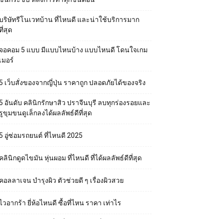
บริษัทรีโนเวทบ้าน ที่ไหนดี และน่าใช้บริการมาก
ที่สุด
จอคอม 5 แบบ มีแบบไหนบ้าง แบบไหนดี โดนใจเกม
เมอร์
5 เว็บสั่งของจากญี่ปุ่น ราคาถูก ปลอดภัยได้ของจริง
5 อันดับ คลินิกรักษาสิว ปราจีนบุรี ลบทุกร่องรอยและ
รูขุมขนดูเล็กลงได้ผลลัพธ์ดีที่สุด
5 อู่ซ่อมรถยนต์ ที่ไหนดี 2025
คลินิกดูดไขมัน หุ่นผอม ที่ไหนดี ที่ได้ผลลัพธ์ดีที่สุด
คอลลาเจน บำรุงผิว ตัวช่วยดี ๆ เรื่องผิวสวย
ไวอากร้า ยี่ห้อไหนดี ซื้อที่ไหน ราคา เท่าไร