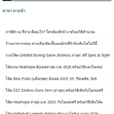
ดาฟา ทางเข้า
ภาษีหัก ณ ที่จ่าย คืออะไร? ใครต้องหักบ้าง พร้อมวิธีคำนวณ
ร้านอาหารกล่อง ทางเลือกจัดเลี้ยงองค์กรที่กำลังเติบโตในปีนี้
รวมโค้ด Untitled Boxing Game (Roblox) ล่าสุด: ฟรี Spins & Style!
โค้ดเกม Heartopia อัปเดตล่าสุด ก.พ. 2026 พร้อมวิธีแลกไอเทม!
โค้ด Blox Fruits (บล็อกฟุต) อัปเดต 2025: XP, รีสเตตัส, Beli
โค้ด ZZZ Zenless Zone Zero (ล่าสุด) พร้อมวิธีเติมรับไอเทมฟรี
โค้ด Heartopia ล่าสุด ม.ค. 2025: รับไอเทมฟรี พร้อมวิธีเติมโค้ด
โค้ด Volleyball Legends Roblox (ตำนานไฮคิว) ล่าสุด 2026