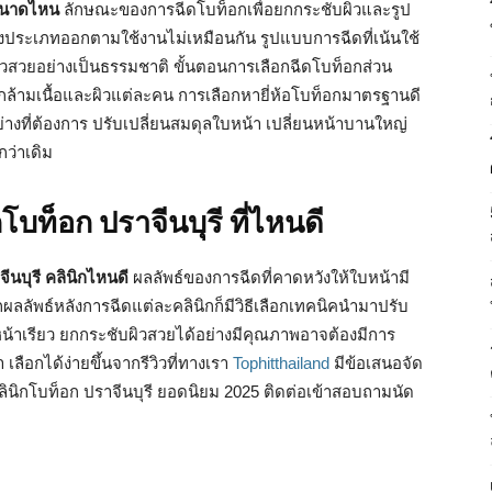
นขนาดไหน
ลักษณะของการฉีดโบท็อกเพื่อยกกระชับผิวและรูป
งประเภทออกตามใช้งานไม่เหมือนกัน รูปแบบการฉีดที่เน้นใช้
ียวสวยอย่างเป็นธรรมชาติ ขั้นตอนการเลือกฉีดโบท็อกส่วน
บเคสกล้ามเนื้อและผิวแต่ละคน การเลือกหายี่ห้อโบท็อกมาตรฐานดี
ย่างที่ต้องการ ปรับเปลี่ยนสมดุลใบหน้า เปลี่ยนหน้าบานใหญ่
กว่าเดิม
โบท็อก ปราจีนบุรี ที่ไหนดี
ีนบุรี คลินิกไหนดี
ผลลัพธ์ของการฉีดที่คาดหวังให้ใบหน้ามี
ผลลัพธ์หลังการฉีดแต่ละคลินิกก็มีวิธีเลือกเทคนิคนำมาปรับ
น้าเรียว ยกกระชับผิวสวยได้อย่างมีคุณภาพอาจต้องมีการ
เลือกได้ง่ายขึ้นจากรีวิวที่ทางเรา
Tophitthailand
มีข้อเสนอจัด
ลินิกโบท็อก ปราจีนบุรี ยอดนิยม 2025 ติดต่อเข้าสอบถามนัด