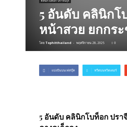
คลินิกโบท็อก ปราจีนบุรี
5 อันดับ คลินิกโ
หน้าสวย ยกกระช
โดย
Tophitthailand
-
พฤศจิกายน 28, 2025
0
แบ่งปันบนเฟสบุ๊ค
ทวีตบนทวิตเตอร์
5 อันดับ คลินิกโบท็อก ปราจ