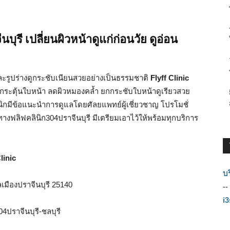
นบุรี เปลี่ยนผิวหน้าดูแก่ก่อนวัย ดูอ่อน
ะรูปร่างดูกระชับเนียนสวยอย่างเป็นธรรมชาติ
Flyff Clinic
ระตุ้นใบหน้า ลดผิวหมองคล้ำ ยกกระชับใบหน้าดูเรียวสวย
นิกมีข้อแนะนำการดูแลโดยศัลยแพทย์ผู้เชี่ยวชาญ โปรโมชั่
งฟลิฟคลินิก304ปราจีนบุรี มีเตรียมเอาไว้ให้พร้อมทุกบริการ
linic
บร
มืองปราจีนบุรี 25140
--
i
04ปราจีนบุรี-ชลบุรี