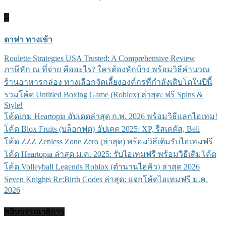
--
ดาฟา ทางเข้า
Roulette Strategies USA Trusted: A Comprehensive Review
ภาษีหัก ณ ที่จ่าย คืออะไร? ใครต้องหักบ้าง พร้อมวิธีคำนวณ
ร้านอาหารกล่อง ทางเลือกจัดเลี้ยงองค์กรที่กำลังเติบโตในปีนี้
รวมโค้ด Untitled Boxing Game (Roblox) ล่าสุด: ฟรี Spins &
Style!
โค้ดเกม Heartopia อัปเดตล่าสุด ก.พ. 2026 พร้อมวิธีแลกไอเทม!
โค้ด Blox Fruits (บล็อกฟุต) อัปเดต 2025: XP, รีสเตตัส, Beli
โค้ด ZZZ Zenless Zone Zero (ล่าสุด) พร้อมวิธีเติมรับไอเทมฟรี
โค้ด Heartopia ล่าสุด ม.ค. 2025: รับไอเทมฟรี พร้อมวิธีเติมโค้ด
โค้ด Volleyball Legends Roblox (ตำนานไฮคิว) ล่าสุด 2026
Seven Knights Re:Birth Codes ล่าสุด: แจกโค้ดไอเทมฟรี ม.ค.
2026
หยิบบรรณาธิการ