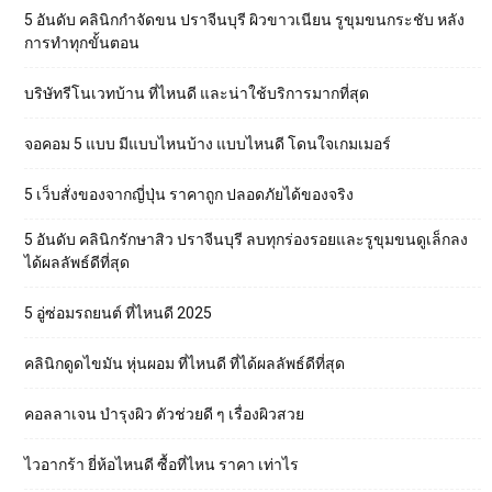
5 อันดับ คลินิกกำจัดขน ปราจีนบุรี ผิวขาวเนียน รูขุมขนกระชับ หลัง
การทำทุกขั้นตอน
บริษัทรีโนเวทบ้าน ที่ไหนดี และน่าใช้บริการมากที่สุด
จอคอม 5 แบบ มีแบบไหนบ้าง แบบไหนดี โดนใจเกมเมอร์
5 เว็บสั่งของจากญี่ปุ่น ราคาถูก ปลอดภัยได้ของจริง
5 อันดับ คลินิกรักษาสิว ปราจีนบุรี ลบทุกร่องรอยและรูขุมขนดูเล็กลง
ได้ผลลัพธ์ดีที่สุด
5 อู่ซ่อมรถยนต์ ที่ไหนดี 2025
คลินิกดูดไขมัน หุ่นผอม ที่ไหนดี ที่ได้ผลลัพธ์ดีที่สุด
คอลลาเจน บำรุงผิว ตัวช่วยดี ๆ เรื่องผิวสวย
ไวอากร้า ยี่ห้อไหนดี ซื้อที่ไหน ราคา เท่าไร